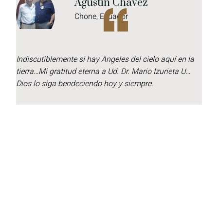
Agustin Chavez
Chone, Ecuador
Indiscutiblemente si hay Angeles del cielo aquí en la
Q
tierra…Mi gratitud eterna a Ud. Dr. Mario Izurieta U…
M
Dios lo siga bendeciendo hoy y siempre.
f
e
f
a
p
t
v