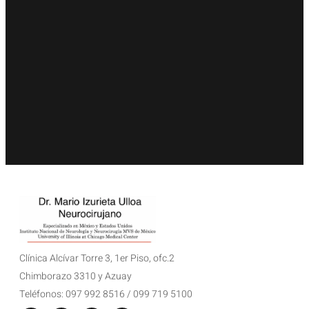
Clínica Alcívar Torre 3, 1er Piso, ofc.2
Chimborazo 3310 y Azuay
Teléfonos: 097 992 8516 / 099 719 5100