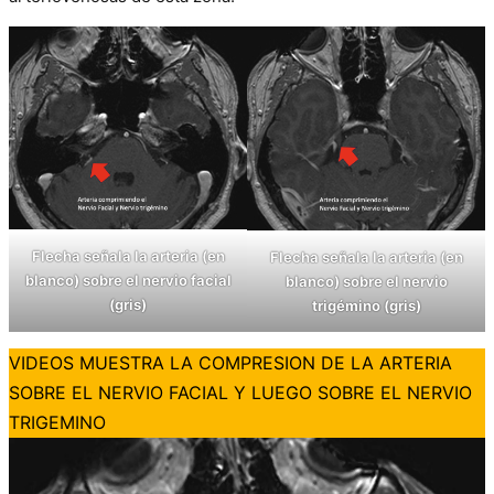
Flecha señala la arteria (en
Flecha señala la arteria (en
blanco) sobre el nervio facial
blanco) sobre el nervio
(gris)
trigémino (gris)
VIDEOS MUESTRA LA COMPRESION DE LA ARTERIA
SOBRE EL NERVIO FACIAL Y LUEGO SOBRE EL NERVIO
TRIGEMINO